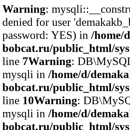
Warning
: mysqli::__const
denied for user 'demakakb_
password: YES) in
/home/d
bobcat.ru/public_html/sy
line
7
Warning
: DB\MySQLi:
mysqli in
/home/d/demaka
bobcat.ru/public_html/sy
line
10
Warning
: DB\MySQL
mysqli in
/home/d/demaka
bobcat.ru/public_html/sy