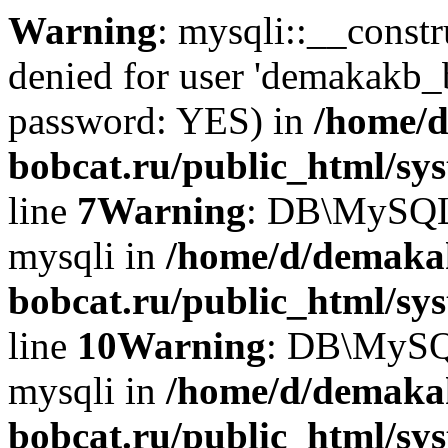
Warning
: mysqli::__const
denied for user 'demakakb_
password: YES) in
/home/d
bobcat.ru/public_html/sy
line
7
Warning
: DB\MySQLi:
mysqli in
/home/d/demaka
bobcat.ru/public_html/sy
line
10
Warning
: DB\MySQL
mysqli in
/home/d/demaka
bobcat.ru/public_html/sy