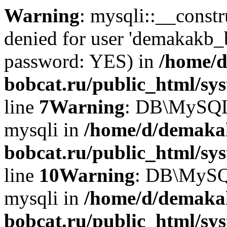
Warning
: mysqli::__const
denied for user 'demakakb_
password: YES) in
/home/d
bobcat.ru/public_html/sy
line
7
Warning
: DB\MySQLi:
mysqli in
/home/d/demaka
bobcat.ru/public_html/sy
line
10
Warning
: DB\MySQL
mysqli in
/home/d/demaka
bobcat.ru/public_html/sy