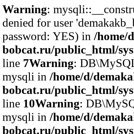
Warning
: mysqli::__const
denied for user 'demakakb_
password: YES) in
/home/d
bobcat.ru/public_html/sy
line
7
Warning
: DB\MySQLi:
mysqli in
/home/d/demaka
bobcat.ru/public_html/sy
line
10
Warning
: DB\MySQL
mysqli in
/home/d/demaka
bobcat.ru/public_html/sy