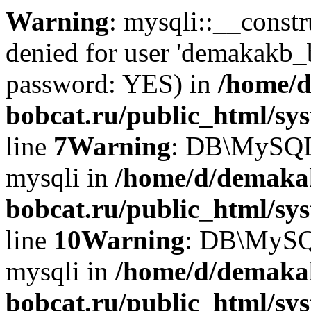
Warning
: mysqli::__const
denied for user 'demakakb_
password: YES) in
/home/d
bobcat.ru/public_html/sy
line
7
Warning
: DB\MySQLi:
mysqli in
/home/d/demaka
bobcat.ru/public_html/sy
line
10
Warning
: DB\MySQL
mysqli in
/home/d/demaka
bobcat.ru/public_html/sy