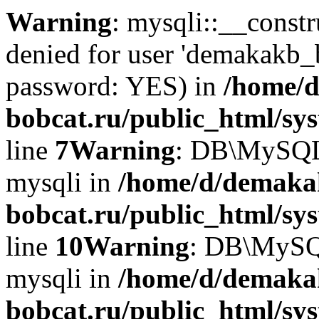
Warning
: mysqli::__const
denied for user 'demakakb_
password: YES) in
/home/d
bobcat.ru/public_html/sy
line
7
Warning
: DB\MySQLi:
mysqli in
/home/d/demaka
bobcat.ru/public_html/sy
line
10
Warning
: DB\MySQL
mysqli in
/home/d/demaka
bobcat.ru/public_html/sy