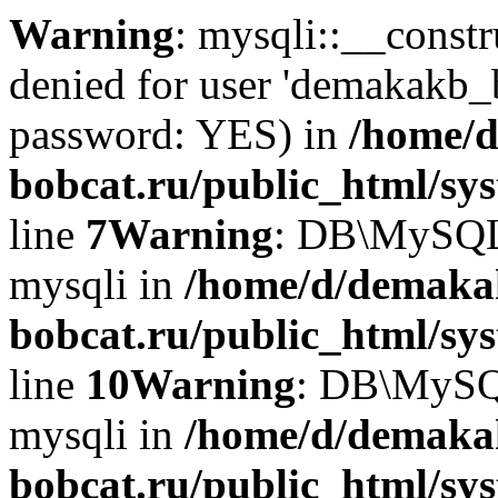
Warning
: mysqli::__const
denied for user 'demakakb_
password: YES) in
/home/d
bobcat.ru/public_html/sy
line
7
Warning
: DB\MySQLi:
mysqli in
/home/d/demaka
bobcat.ru/public_html/sy
line
10
Warning
: DB\MySQL
mysqli in
/home/d/demaka
bobcat.ru/public_html/sy