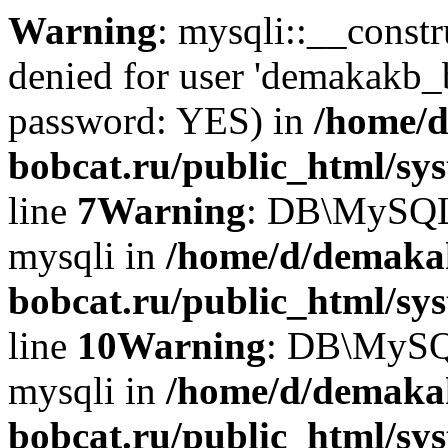
Warning
: mysqli::__const
denied for user 'demakakb_
password: YES) in
/home/d
bobcat.ru/public_html/sy
line
7
Warning
: DB\MySQLi:
mysqli in
/home/d/demaka
bobcat.ru/public_html/sy
line
10
Warning
: DB\MySQL
mysqli in
/home/d/demaka
bobcat.ru/public_html/sy