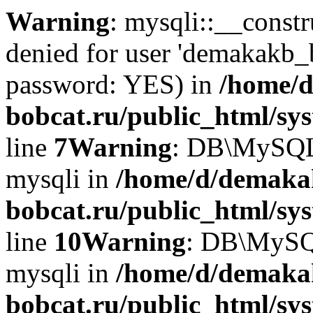
Warning
: mysqli::__const
denied for user 'demakakb_
password: YES) in
/home/d
bobcat.ru/public_html/sy
line
7
Warning
: DB\MySQLi:
mysqli in
/home/d/demaka
bobcat.ru/public_html/sy
line
10
Warning
: DB\MySQL
mysqli in
/home/d/demaka
bobcat.ru/public_html/sy