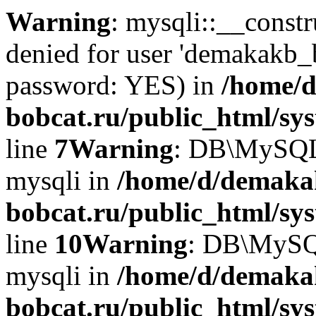
Warning
: mysqli::__const
denied for user 'demakakb_
password: YES) in
/home/d
bobcat.ru/public_html/sy
line
7
Warning
: DB\MySQLi:
mysqli in
/home/d/demaka
bobcat.ru/public_html/sy
line
10
Warning
: DB\MySQL
mysqli in
/home/d/demaka
bobcat.ru/public_html/sy