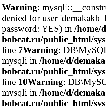
Warning
: mysqli::__const
denied for user 'demakakb_
password: YES) in
/home/d
bobcat.ru/public_html/sy
line
7
Warning
: DB\MySQLi:
mysqli in
/home/d/demaka
bobcat.ru/public_html/sy
line
10
Warning
: DB\MySQL
mysqli in
/home/d/demaka
bobcat.ru/public_html/sy