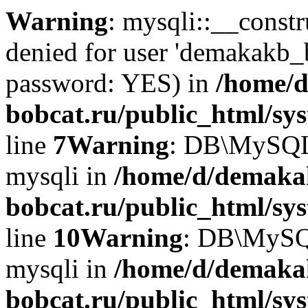
Warning
: mysqli::__const
denied for user 'demakakb_
password: YES) in
/home/d
bobcat.ru/public_html/sy
line
7
Warning
: DB\MySQLi:
mysqli in
/home/d/demaka
bobcat.ru/public_html/sy
line
10
Warning
: DB\MySQL
mysqli in
/home/d/demaka
bobcat.ru/public_html/sy