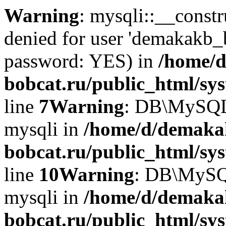
Warning
: mysqli::__const
denied for user 'demakakb_
password: YES) in
/home/d
bobcat.ru/public_html/sy
line
7
Warning
: DB\MySQLi:
mysqli in
/home/d/demaka
bobcat.ru/public_html/sy
line
10
Warning
: DB\MySQL
mysqli in
/home/d/demaka
bobcat.ru/public_html/sy