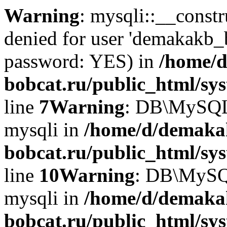
Warning
: mysqli::__const
denied for user 'demakakb_
password: YES) in
/home/d
bobcat.ru/public_html/sy
line
7
Warning
: DB\MySQLi:
mysqli in
/home/d/demaka
bobcat.ru/public_html/sy
line
10
Warning
: DB\MySQL
mysqli in
/home/d/demaka
bobcat.ru/public_html/sy