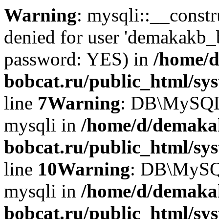
Warning
: mysqli::__const
denied for user 'demakakb_
password: YES) in
/home/d
bobcat.ru/public_html/sy
line
7
Warning
: DB\MySQLi:
mysqli in
/home/d/demaka
bobcat.ru/public_html/sy
line
10
Warning
: DB\MySQL
mysqli in
/home/d/demaka
bobcat.ru/public_html/sy