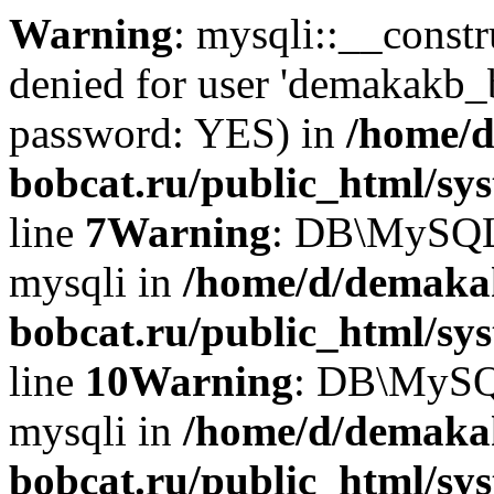
Warning
: mysqli::__const
denied for user 'demakakb_
password: YES) in
/home/d
bobcat.ru/public_html/sy
line
7
Warning
: DB\MySQLi:
mysqli in
/home/d/demaka
bobcat.ru/public_html/sy
line
10
Warning
: DB\MySQL
mysqli in
/home/d/demaka
bobcat.ru/public_html/sy