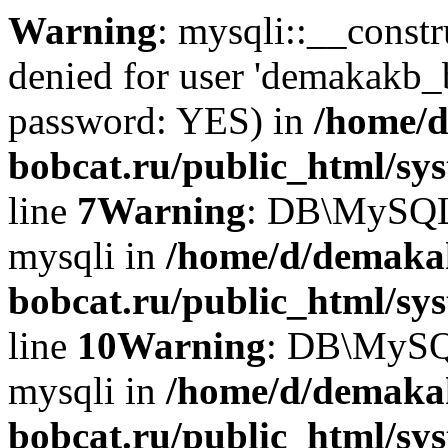
Warning
: mysqli::__const
denied for user 'demakakb_
password: YES) in
/home/d
bobcat.ru/public_html/sy
line
7
Warning
: DB\MySQLi:
mysqli in
/home/d/demaka
bobcat.ru/public_html/sy
line
10
Warning
: DB\MySQL
mysqli in
/home/d/demaka
bobcat.ru/public_html/sy