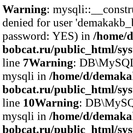
Warning
: mysqli::__const
denied for user 'demakakb_
password: YES) in
/home/d
bobcat.ru/public_html/sy
line
7
Warning
: DB\MySQLi:
mysqli in
/home/d/demaka
bobcat.ru/public_html/sy
line
10
Warning
: DB\MySQL
mysqli in
/home/d/demaka
bobcat.ru/public_html/sy