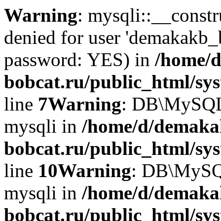
Warning
: mysqli::__const
denied for user 'demakakb_
password: YES) in
/home/d
bobcat.ru/public_html/sy
line
7
Warning
: DB\MySQLi:
mysqli in
/home/d/demaka
bobcat.ru/public_html/sy
line
10
Warning
: DB\MySQL
mysqli in
/home/d/demaka
bobcat.ru/public_html/sy