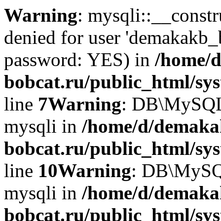
Warning
: mysqli::__const
denied for user 'demakakb_
password: YES) in
/home/d
bobcat.ru/public_html/sy
line
7
Warning
: DB\MySQLi:
mysqli in
/home/d/demaka
bobcat.ru/public_html/sy
line
10
Warning
: DB\MySQL
mysqli in
/home/d/demaka
bobcat.ru/public_html/sy