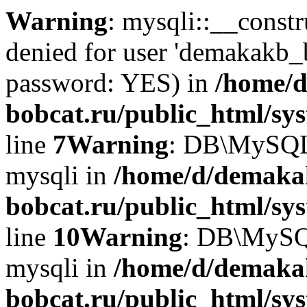
Warning
: mysqli::__const
denied for user 'demakakb_
password: YES) in
/home/d
bobcat.ru/public_html/sy
line
7
Warning
: DB\MySQLi:
mysqli in
/home/d/demaka
bobcat.ru/public_html/sy
line
10
Warning
: DB\MySQL
mysqli in
/home/d/demaka
bobcat.ru/public_html/sy