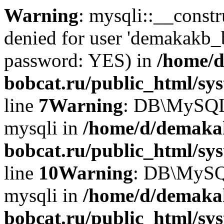
Warning
: mysqli::__const
denied for user 'demakakb_
password: YES) in
/home/d
bobcat.ru/public_html/sy
line
7
Warning
: DB\MySQLi:
mysqli in
/home/d/demaka
bobcat.ru/public_html/sy
line
10
Warning
: DB\MySQL
mysqli in
/home/d/demaka
bobcat.ru/public_html/sy