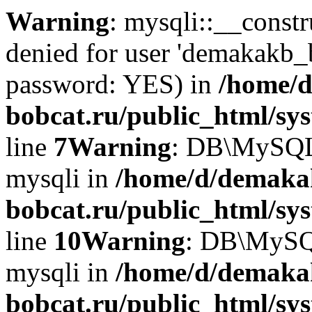
Warning
: mysqli::__const
denied for user 'demakakb_
password: YES) in
/home/d
bobcat.ru/public_html/sy
line
7
Warning
: DB\MySQLi:
mysqli in
/home/d/demaka
bobcat.ru/public_html/sy
line
10
Warning
: DB\MySQL
mysqli in
/home/d/demaka
bobcat.ru/public_html/sy