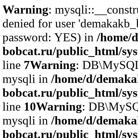
Warning
: mysqli::__const
denied for user 'demakakb_
password: YES) in
/home/d
bobcat.ru/public_html/sy
line
7
Warning
: DB\MySQLi:
mysqli in
/home/d/demaka
bobcat.ru/public_html/sy
line
10
Warning
: DB\MySQL
mysqli in
/home/d/demaka
bobcat.ru/public_html/sy