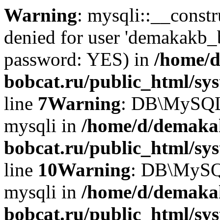
Warning
: mysqli::__const
denied for user 'demakakb_
password: YES) in
/home/d
bobcat.ru/public_html/sy
line
7
Warning
: DB\MySQLi:
mysqli in
/home/d/demaka
bobcat.ru/public_html/sy
line
10
Warning
: DB\MySQL
mysqli in
/home/d/demaka
bobcat.ru/public_html/sy