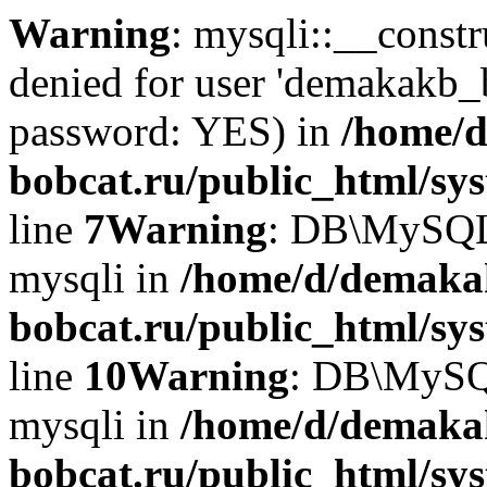
Warning
: mysqli::__const
denied for user 'demakakb_
password: YES) in
/home/d
bobcat.ru/public_html/sy
line
7
Warning
: DB\MySQLi:
mysqli in
/home/d/demaka
bobcat.ru/public_html/sy
line
10
Warning
: DB\MySQL
mysqli in
/home/d/demaka
bobcat.ru/public_html/sy