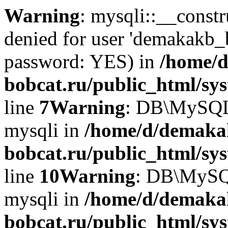
Warning
: mysqli::__const
denied for user 'demakakb_
password: YES) in
/home/d
bobcat.ru/public_html/sy
line
7
Warning
: DB\MySQLi:
mysqli in
/home/d/demaka
bobcat.ru/public_html/sy
line
10
Warning
: DB\MySQL
mysqli in
/home/d/demaka
bobcat.ru/public_html/sy