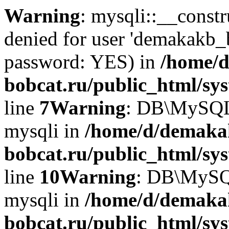
Warning
: mysqli::__const
denied for user 'demakakb_
password: YES) in
/home/d
bobcat.ru/public_html/sy
line
7
Warning
: DB\MySQLi:
mysqli in
/home/d/demaka
bobcat.ru/public_html/sy
line
10
Warning
: DB\MySQL
mysqli in
/home/d/demaka
bobcat.ru/public_html/sy