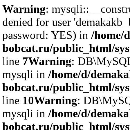
Warning
: mysqli::__const
denied for user 'demakakb_
password: YES) in
/home/d
bobcat.ru/public_html/sy
line
7
Warning
: DB\MySQLi:
mysqli in
/home/d/demaka
bobcat.ru/public_html/sy
line
10
Warning
: DB\MySQL
mysqli in
/home/d/demaka
bobcat.ru/public_html/sy