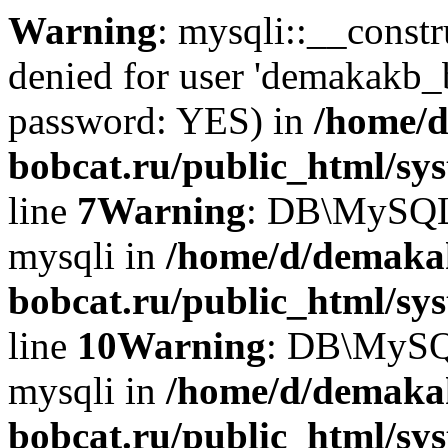
Warning
: mysqli::__const
denied for user 'demakakb_
password: YES) in
/home/d
bobcat.ru/public_html/sy
line
7
Warning
: DB\MySQLi:
mysqli in
/home/d/demaka
bobcat.ru/public_html/sy
line
10
Warning
: DB\MySQL
mysqli in
/home/d/demaka
bobcat.ru/public_html/sy