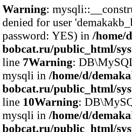
Warning
: mysqli::__const
denied for user 'demakakb_
password: YES) in
/home/d
bobcat.ru/public_html/sy
line
7
Warning
: DB\MySQLi:
mysqli in
/home/d/demaka
bobcat.ru/public_html/sy
line
10
Warning
: DB\MySQL
mysqli in
/home/d/demaka
bobcat.ru/public_html/sy