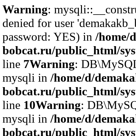
Warning
: mysqli::__const
denied for user 'demakakb_
password: YES) in
/home/d
bobcat.ru/public_html/sy
line
7
Warning
: DB\MySQLi:
mysqli in
/home/d/demaka
bobcat.ru/public_html/sy
line
10
Warning
: DB\MySQL
mysqli in
/home/d/demaka
bobcat.ru/public_html/sy