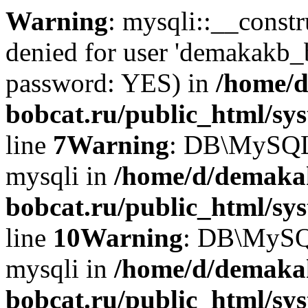
Warning
: mysqli::__const
denied for user 'demakakb_
password: YES) in
/home/d
bobcat.ru/public_html/sy
line
7
Warning
: DB\MySQLi:
mysqli in
/home/d/demaka
bobcat.ru/public_html/sy
line
10
Warning
: DB\MySQL
mysqli in
/home/d/demaka
bobcat.ru/public_html/sy