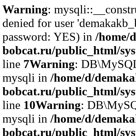
Warning
: mysqli::__const
denied for user 'demakakb_
password: YES) in
/home/d
bobcat.ru/public_html/sy
line
7
Warning
: DB\MySQLi:
mysqli in
/home/d/demaka
bobcat.ru/public_html/sy
line
10
Warning
: DB\MySQL
mysqli in
/home/d/demaka
bobcat.ru/public_html/sy